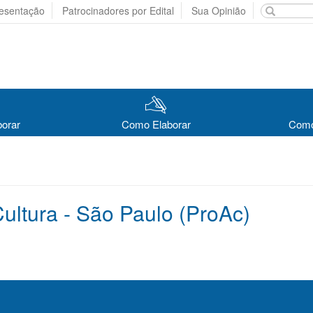
resentação
Patrocinadores por Edital
Sua Opinião
borar
Como Elaborar
Como
Cultura - São Paulo (ProAc)